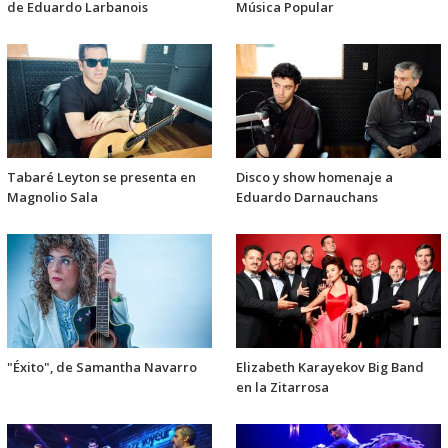
de Eduardo Larbanois
Música Popular
Tabaré Leyton se presenta en
Disco y show homenaje a
Magnolio Sala
Eduardo Darnauchans
"Éxito", de Samantha Navarro
Elizabeth Karayekov Big Band
en la Zitarrosa