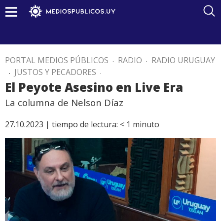
PORTAL MEDIOS PÚBLICOS
.
RADIO
.
RADIO URUGUAY
.
JUSTOS Y PECADORES
.
El Peyote Asesino en Live Era
La columna de Nelson Díaz
27.10.2023 |
tiempo de lectura:
< 1
minuto