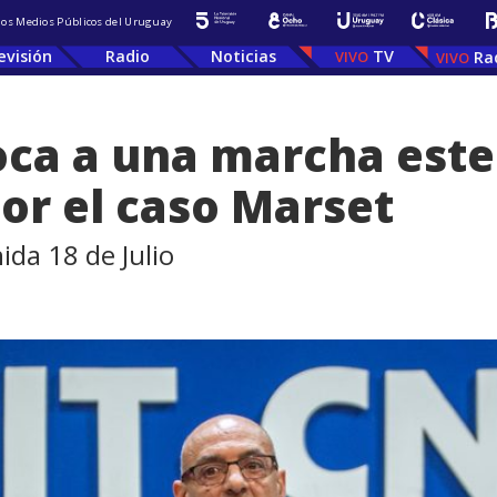
 los Medios Públicos del Uruguay
evisión
Radio
Noticias
TV
Ra
oca a una marcha este
por el caso Marset
ida 18 de Julio