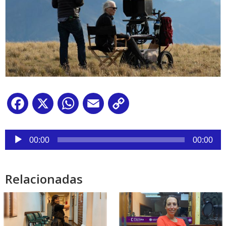
Facebook
X
WhatsApp
Email
Copy
Link
Reproductor
de
00:00
00:00
audio
Relacionadas