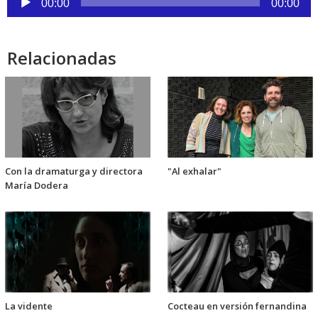
de
00:00
00:00
audio
Relacionadas
Con la dramaturga y directora
"Al exhalar"
María Dodera
La vidente
Cocteau en versión fernandina