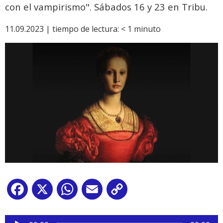
con el vampirismo". Sábados 16 y 23 en Tribu.
11.09.2023 |
tiempo de lectura:
< 1
minuto
Facebook
X
WhatsApp
Email
Copy
Link
Reproductor