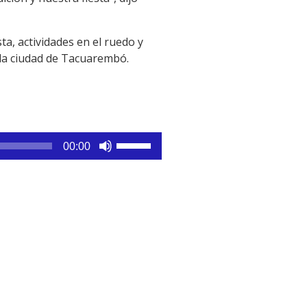
ta, actividades en el ruedo y
e la ciudad de Tacuarembó.
Utiliza
00:00
las
teclas
de
flecha
arriba/abajo
para
aumentar
o
disminuir
el