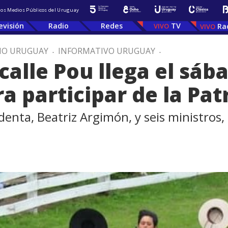
 los Medios Públicos del Uruguay
evisión
Radio
Redes
TV
Ra
IO URUGUAY
.
INFORMATIVO URUGUAY
.
calle Pou llega el sáb
 participar de la Pat
sidenta, Beatriz Argimón, y seis ministros