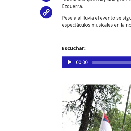
Ezquerra.
Copy
Pese a al lluvia el evento se si
espectáculos musicales en la no
Link
Escuchar:
Reproductor
00:00
de
audio