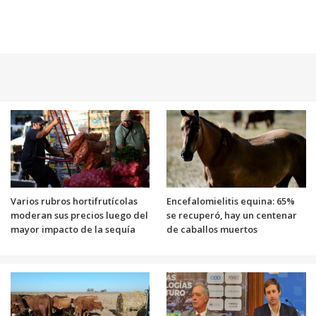
Varios rubros hortifrutícolas
Encefalomielitis equina: 65%
moderan sus precios luego del
se recuperó, hay un centenar
mayor impacto de la sequía
de caballos muertos