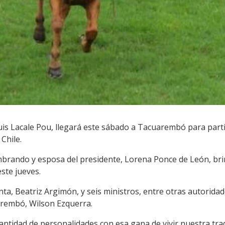
uis Lacale Pou, llegará este sábado a Tacuarembó para partici
 Chile.
brando y esposa del presidente, Lorena Ponce de León, bri
ste jueves.
denta, Beatriz Argimón, y seis ministros, entre otras autorid
arembó, Wilson Ezquerra.
tidad de personalidades con esa gana de vivir nuestra tradic