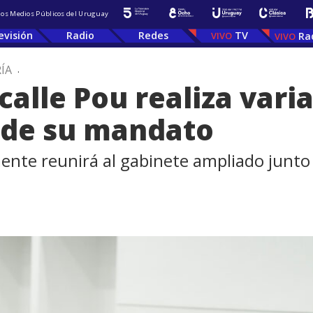
 los Medios Públicos del Uruguay
evisión
Radio
Redes
TV
Ra
ÍA
.
calle Pou realiza vari
a de su mandato
mente reunirá al gabinete ampliado junto 