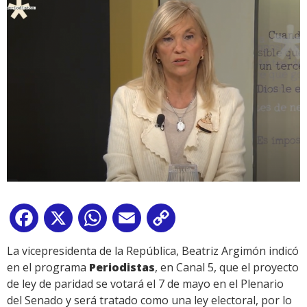
Facebook
X
WhatsApp
Email
Copy
Link
La vicepresidenta de la República, Beatriz Argimón indicó
en el programa
Periodistas
, en Canal 5, que el proyecto
de ley de paridad se votará el 7 de mayo en el Plenario
del Senado y será tratado como una ley electoral, por lo