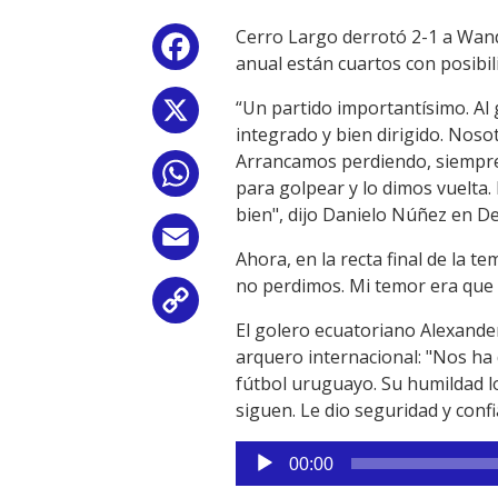
Cerro Largo derrotó 2-1 a Wande
Facebook
anual están cuartos con posibil
“Un partido importantísimo. Al 
X
integrado y bien dirigido. Nos
Arrancamos perdiendo, siempre
WhatsApp
para golpear y lo dimos vuelta.
bien", dijo Danielo Núñez en De
Email
Ahora, en la recta final de la 
no perdimos. Mi temor era que e
Copy
El golero ecuatoriano Alexande
Link
arquero internacional: "Nos ha d
fútbol uruguayo. Su humildad lo
siguen. Le dio seguridad y conf
Reproductor
00:00
de