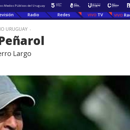
 los Medios Públicos del Uruguay
evisión
Radio
Redes
TV
Ra
IO URUGUAY
.
 Peñarol
erro Largo