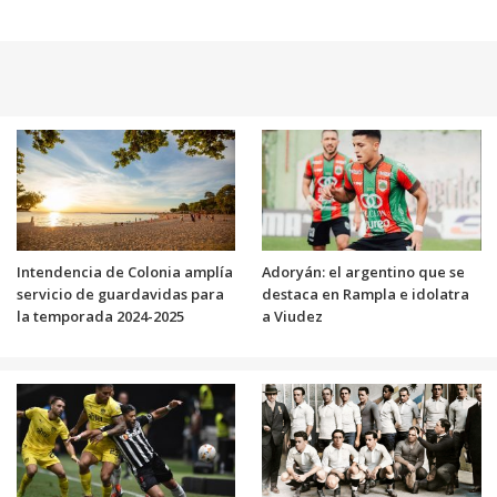
Intendencia de Colonia amplía
Adoryán: el argentino que se
servicio de guardavidas para
destaca en Rampla e idolatra
la temporada 2024-2025
a Viudez