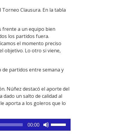
l Torneo Clausura. En la tabla
s frente a un equipo bien
os los partidos fuera.
ificamos el momento preciso
 objetivo. Lo otro si viene,
lo de partidos entre semana y
ón. Núñez destacó el aporte del
a dado un salto de calidad al
le aporta a los goleros que lo
Utiliza
00:00
las