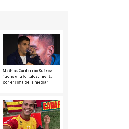
teclas
de
flecha
arriba/abajo
para
aumentar
o
disminuir
el
volumen.
Mathías Cardaccio: Suárez
"tiene una fortaleza mental
por encima de la media"