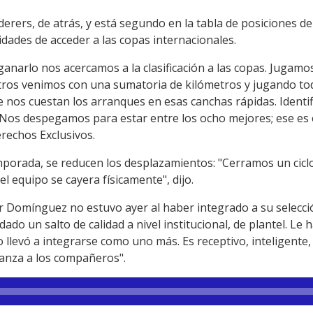
rers, de atrás, y está segundo en la tabla de posiciones de
idades de acceder a las copas internacionales.
ganarlo nos acercamos a la clasificación a las copas. Jugamo
otros venimos con una sumatoria de kilómetros y jugando tod
 nos cuestan los arranques en esas canchas rápidas. Ident
 Nos despegamos para estar entre los ocho mejores; ese es el
rechos Exclusivos.
temporada, se reducen los desplazamientos: "Cerramos un cic
l equipo se cayera físicamente", dijo.
r Domínguez no estuvo ayer al haber integrado a su selecci
ado un salto de calidad a nivel institucional, de plantel. Le h
 llevó a integrarse como uno más. Es receptivo, inteligente, 
ianza a los compañeros".