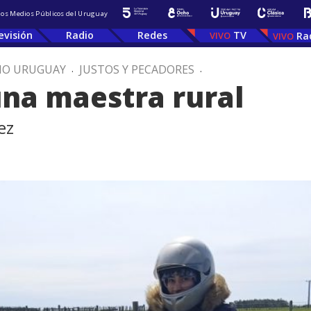
 los Medios Públicos del Uruguay
evisión
Radio
Redes
TV
Ra
IO URUGUAY
.
JUSTOS Y PECADORES
.
 una maestra rural
ez