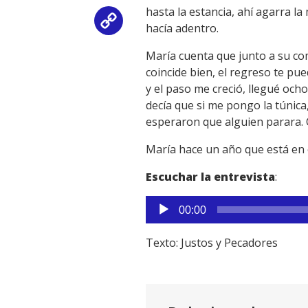
hasta la estancia, ahí agarra 
Copy
hacía adentro.
Link
María cuenta que junto a su co
coincide bien, el regreso te pu
y el paso me creció, llegué och
decía que si me pongo la túnica
esperaron que alguien parara. 
María hace un año que está en 
Escuchar la entrevista
:
Reproductor
00:00
de
audio
Texto: Justos y Pecadores