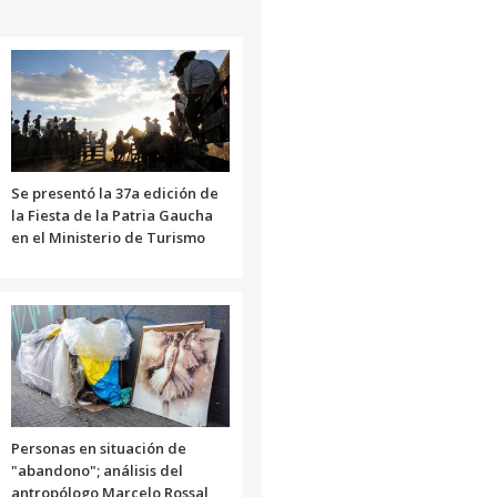
aumentar
o
disminuir
el
volumen.
Se presentó la 37a edición de
la Fiesta de la Patria Gaucha
en el Ministerio de Turismo
Personas en situación de
"abandono"; análisis del
antropólogo Marcelo Rossal