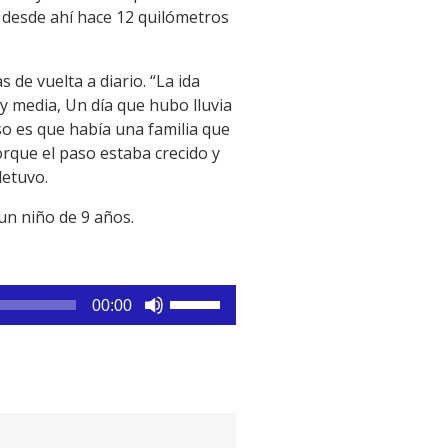
 desde ahí hace 12 quilómetros
de vuelta a diario. “La ida
 y media, Un día que hubo lluvia
so es que había una familia que
orque el paso estaba crecido y
detuvo.
un niño de 9 años.
Utiliza
00:00
las
teclas
de
flecha
arriba/abajo
para