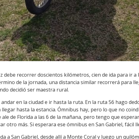
be recorrer doscientos kilómetros, cien de ida para ir a l
 término de la jornada, una distancia similar recorrerá para ll
ando decidió ser maestra rural.
ndar en la ciudad e ir hasta la ruta. En la ruta 56 hago dedo
a llegar hasta la estancia. Ómnibus hay, pero lo que no coind
le de Florida a las 6 de la mañana, pero tengo que esperar 
 otro más. Si esperara ese ómnibus en San Gabriel, fácil lleg
rida a San Gabriel, desde allí a Monte Coral y luego un quil