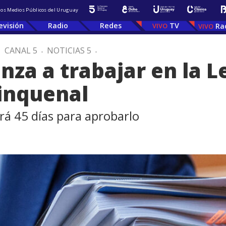
 los Medios Públicos del Uruguay
evisión
Radio
Redes
TV
Ra
.
CANAL 5
.
NOTICIAS 5
.
nza a trabajar en la L
inquenal
á 45 días para aprobarlo