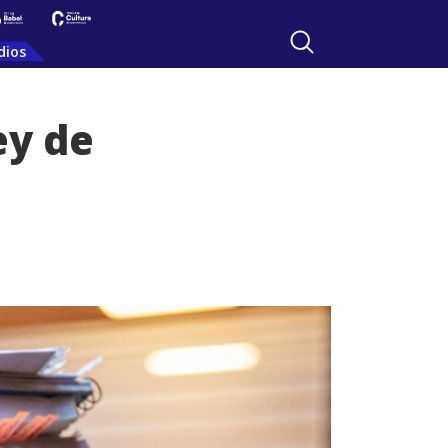
dios
ey de