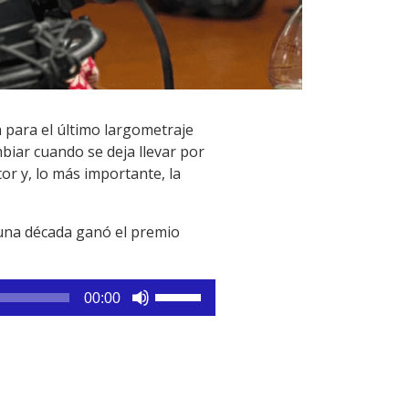
ja para el último largometraje
biar cuando se deja llevar por
tor y, lo más importante, la
e una década ganó el premio
Utiliza
00:00
las
teclas
de
flecha
arriba/abajo