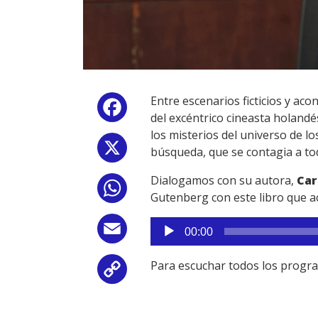
Entre escenarios ficticios y aco
Facebook
del excéntrico cineasta holand
los misterios del universo de lo
X
búsqueda, que se contagia a to
Dialogamos con su autora,
Car
WhatsApp
Gutenberg con este libro que a
Reproductor
Email
00:00
de
audio
Para escuchar todos los progr
Copy
Link