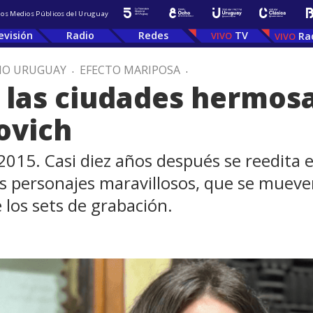
 los Medios Públicos del Uruguay
evisión
Radio
Redes
TV
Ra
IO URUGUAY
.
EFECTO MARIPOSA
.
 las ciudades hermos
ovich
015. Casi diez años después se reedita en
os personajes maravillosos, que se mue
e los sets de grabación.