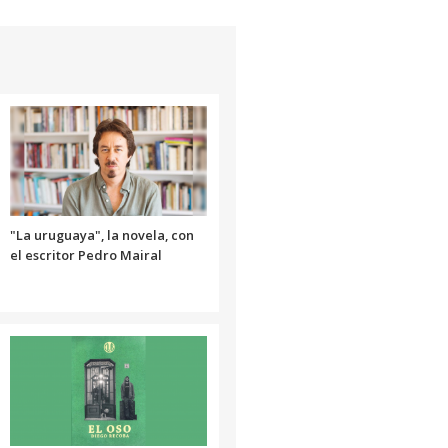
para
aumentar
o
disminuir
el
volumen.
"La uruguaya", la novela, con
el escritor Pedro Mairal