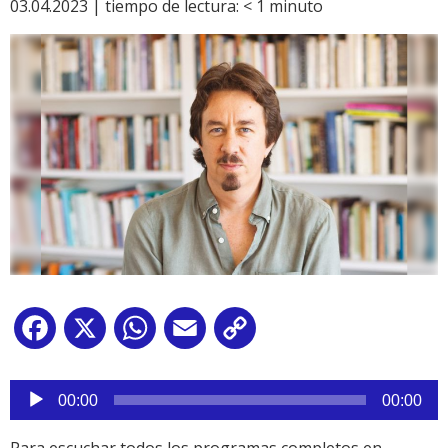
03.04.2023 |
tiempo de lectura:
< 1
minuto
Facebook
X
WhatsApp
Email
Copy
Link
Reproductor
de
00:00
00:00
audio
Para escuchar todos los programas completos en