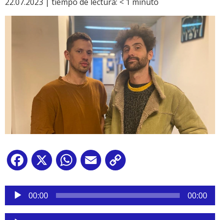
22.07.2023 |
tiempo de lectura:
< 1
minuto
Facebook
X
WhatsApp
Email
Copy
Link
Reproductor
de
00:00
00:00
audio
Reproductor