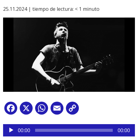
25.11.2024 |
tiempo de lectura:
< 1
minuto
Facebook
X
WhatsApp
Email
Copy
Link
Reproductor
de
00:00
00:00
audio