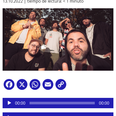
13.10.2022 |
tiempo de lectura:
< 1
minuto
Facebook
X
WhatsApp
Email
Copy
Link
Reproductor
de
00:00
00:00
audio
Reproductor