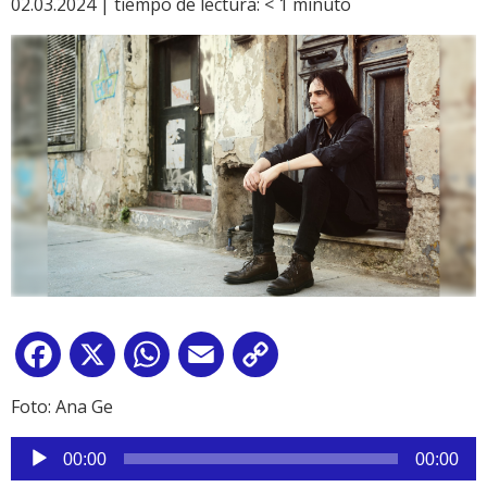
02.03.2024 |
tiempo de lectura:
< 1
minuto
Facebook
X
WhatsApp
Email
Copy
Link
Foto: Ana Ge
Reproductor
00:00
00:00
de