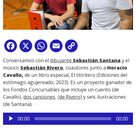
Facebook
X
WhatsApp
Email
Copy
Link
Conversamos con el
dibujante
Sebastián Santana
y el
músico
Sebastián Rivero
, coautores junto a
Horacio
Cavallo,
de un libro especial, El titiritero (Ediciones del
estómago agujereado, 2023). Es un proyecto ganador de
los Fondos Concursables que incluye un cuento (de
Cavallo),
dos canciones
(de Rivero)
y seis ilustraciones
(de Santana).
Reproductor
00:00
00:00
de
audio