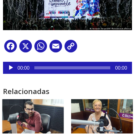
Facebook
X
WhatsApp
Email
Copy
Link
Reproductor
de
00:00
00:00
audio
Relacionadas