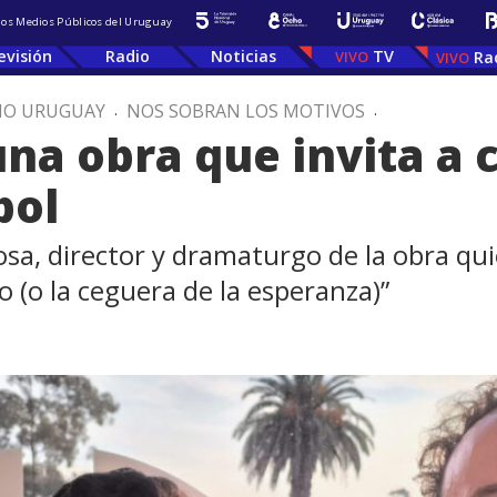
 los Medios Públicos del Uruguay
evisión
Radio
Noticias
TV
Ra
IO URUGUAY
.
NOS SOBRAN LOS MOTIVOS
.
na obra que invita a 
bol
sa, director y dramaturgo de la obra qu
 (o la ceguera de la esperanza)”