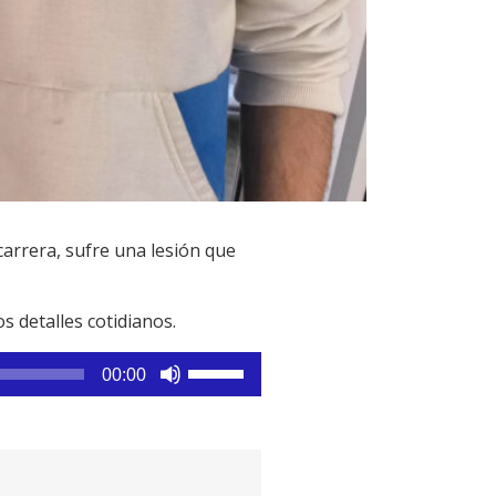
carrera, sufre una lesión que
s detalles cotidianos.
Utiliza
00:00
las
teclas
de
flecha