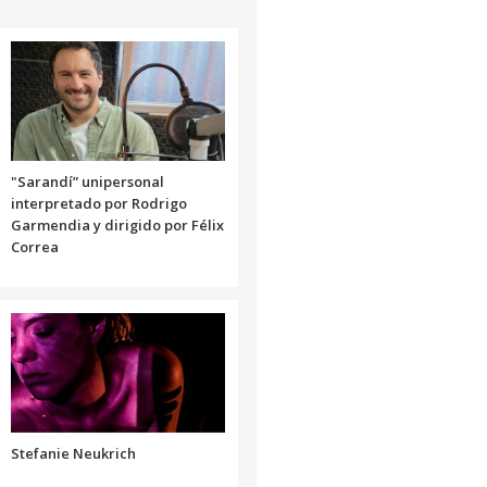
arriba/abajo
para
aumentar
o
disminuir
el
volumen.
"Sarandí” unipersonal
interpretado por Rodrigo
Garmendia y dirigido por Félix
Correa
Stefanie Neukrich