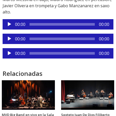
Javier Olivera en trompeta y Gabo Manzanarez en saxo
alto.
Reproductor
00:00
00:00
de
audio
Reproductor
00:00
00:00
de
audio
Reproductor
00:00
00:00
de
audio
Relacionadas
MVD Big Band en vivo en la Sala
Sexteto Juan De Dios Filiberto