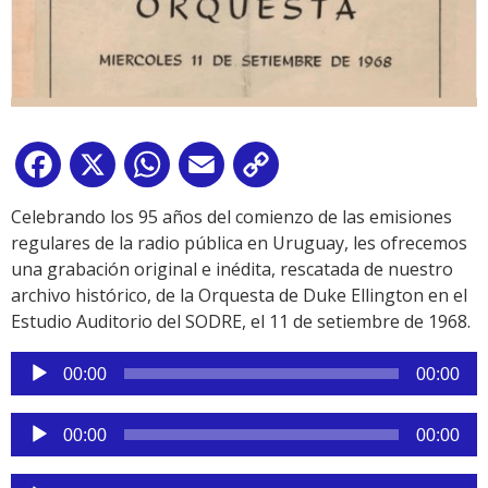
Facebook
X
WhatsApp
Email
Copy
Link
Celebrando los 95 años del comienzo de las emisiones
regulares de la radio pública en Uruguay, les ofrecemos
una grabación original e inédita, rescatada de nuestro
archivo histórico, de la Orquesta de Duke Ellington en el
Estudio Auditorio del SODRE, el 11 de setiembre de 1968.
Reproductor
00:00
00:00
de
audio
Reproductor
00:00
00:00
de
audio
Reproductor