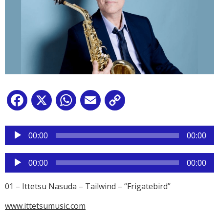
Facebook
X
WhatsApp
Email
Copy
Link
Reproductor
de
00:00
00:00
audio
Reproductor
00:00
00:00
de
audio
01 – Ittetsu Nasuda – Tailwind – “Frigatebird”
www.ittetsumusic.com