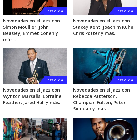
Jazz al día
Jazz al día
Novedades en el jazz con
Novedades en el jazz con
Simon Moullier, John
Stacey Kent, Joachim Kuhn,
Beasley, Emmet Cohen y
Chris Potter y más…
más…
Jazz al día
Jazz al día
Novedades en el jazz con
Novedades en el jazz con
Wynton Marsalis, Lorraine
Rebecca Patterson,
Feather, Jared Hall y más…
Champian Fulton, Peter
Somuah y más…