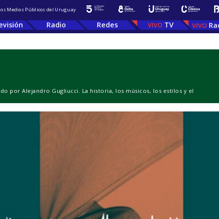
 los Medios Públicos del Uruguay
evisión
Radio
Redes
TV
Ra
o por Alejandro Gugliucci. La historia, los músicos, los estilos y el