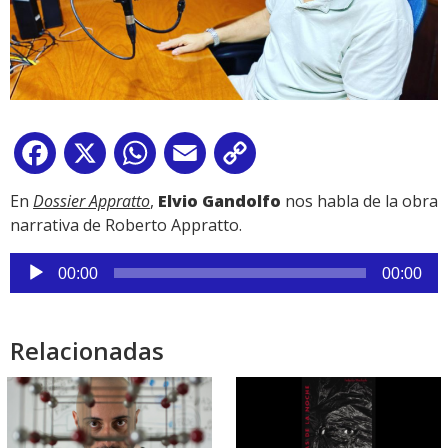
Facebook
X
WhatsApp
Email
Copy
Link
En
Dossier Appratto
,
Elvio Gandolfo
nos habla de la obra
narrativa de Roberto Appratto.
Reproductor
00:00
00:00
de
audio
Relacionadas