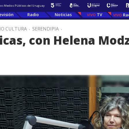
 los Medios Públicos del Uruguay
evisión
Radio
Noticias
TV
Ra
IO CULTURA
.
SERENDIPIA
.
icas, con Helena Mod