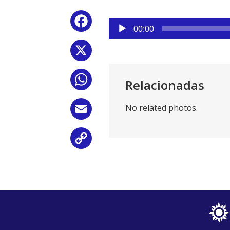
Reproductor
Facebook
de
00:00
audio
X
WhatsApp
Relacionadas
No related photos.
Email
Copy
Link