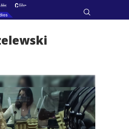
dios
zelewski