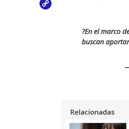
Copy
Link
?En el marco d
buscan aportar 
—
Relacionadas