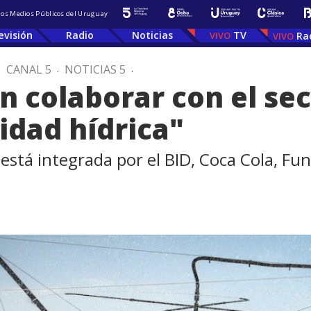
 los Medios Públicos del Uruguay
evisión
Radio
Noticias
TV
Ra
.
CANAL 5
.
NOTICIAS 5
.
 colaborar con el sec
idad hídrica"
está integrada por el BID, Coca Cola, F