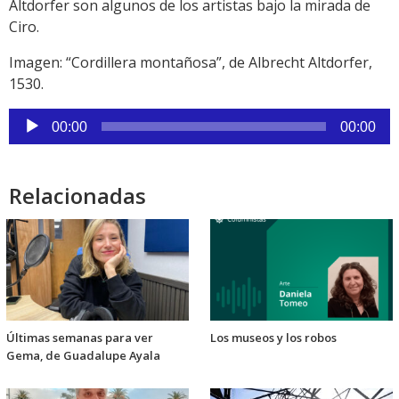
Altdorfer son algunos de los artistas bajo la mirada de
Ciro.
Imagen: “Cordillera montañosa”, de Albrecht Altdorfer,
1530.
Reproductor
00:00
00:00
de
audio
Relacionadas
Últimas semanas para ver
Los museos y los robos
Gema, de Guadalupe Ayala