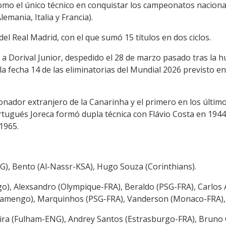
como el único técnico en conquistar los campeonatos nacionale
emania, Italia y Francia).
del Real Madrid, con el que sumó 15 títulos en dos ciclos.
 a Dorival Junior, despedido el 28 de marzo pasado tras la h
r la fecha 14 de las eliminatorias del Mundial 2026 previsto 
ccionador extranjero de la Canarinha y el primero en los últ
portugués Joreca formó dupla técnica con Flávio Costa en 194
 1965.
NG), Bento (Al-Nassr-KSA), Hugo Souza (Corinthians).
o), Alexsandro (Olympique-FRA), Beraldo (PSG-FRA), Carlos A
(Flamengo), Marquinhos (PSG-FRA), Vanderson (Monaco-FRA),
ira (Fulham-ENG), Andrey Santos (Estrasburgo-FRA), Bruno