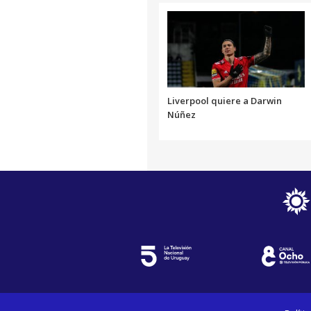
Liverpool quiere a Darwin
Núñez