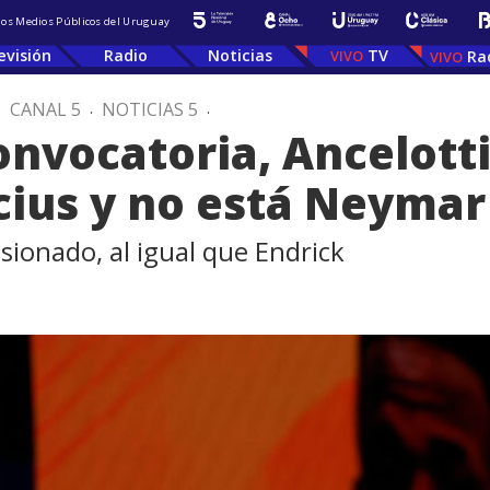
 los Medios Públicos del Uruguay
evisión
Radio
Noticias
TV
Ra
.
CANAL 5
.
NOTICIAS 5
.
onvocatoria, Ancelotti
cius y no está Neymar
esionado, al igual que Endrick