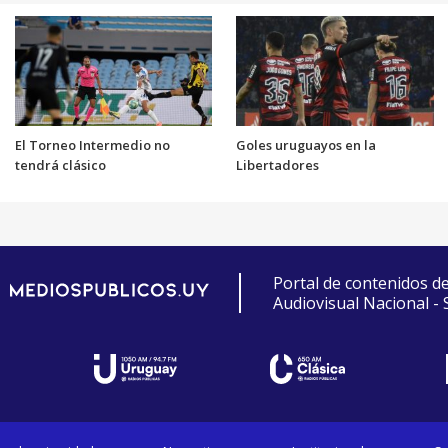
El Torneo Intermedio no
Goles uruguayos en la
tendrá clásico
Libertadores
Portal de contenidos d
Audiovisual Nacional -