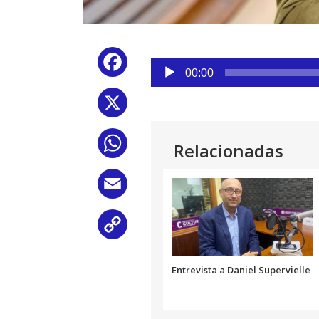
Reproductor
Facebook
de
00:00
audio
X
WhatsApp
Relacionadas
Email
Copy
Link
Entrevista a Daniel Supervielle