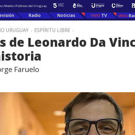
 los Medios Públicos del Uruguay
evisión
Radio
Noticias
TV
Ra
IO URUGUAY
.
ESPÍRITU LIBRE
.
s de Leonardo Da Vinc
istoria
orge Faruelo