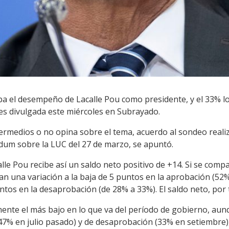
a el desempeño de Lacalle Pou como presidente, y el 33% l
s divulgada este miércoles en Subrayado.
termedios o no opina sobre el tema, acuerdo al sondeo realizad
dum sobre la LUC del 27 de marzo, se apuntó.
lle Pou recibe así un saldo neto positivo de +14. Si se comp
an una variación a la baja de 5 puntos en la aprobación (52%
tos en la desaprobación (de 28% a 33%). El saldo neto, por 
amente el más bajo en lo que va del período de gobierno, au
47% en julio pasado) y de desaprobación (33% en setiembre),