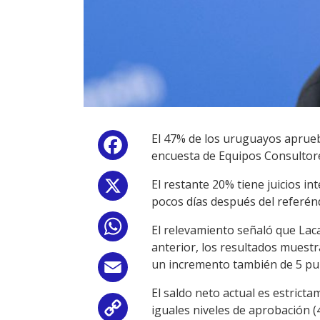
El 47% de los uruguayos aprueb
Facebook
encuesta de Equipos Consultore
El restante 20% tiene juicios in
X
pocos días después del referén
WhatsApp
El relevamiento señaló que Laca
anterior, los resultados muestr
un incremento también de 5 pun
Email
El saldo neto actual es estrict
iguales niveles de aprobación (
Copy