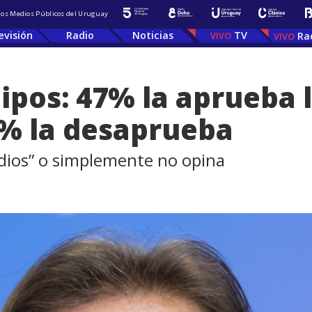
 los Medios Públicos del Uruguay
evisión
Radio
Noticias
TV
Ra
ipos: 47% la aprueba l
3% la desaprueba
edios” o simplemente no opina