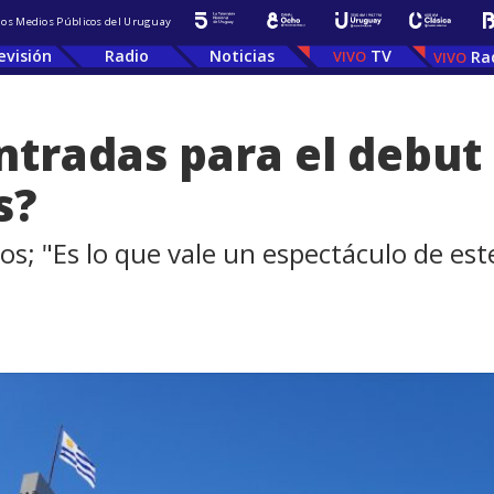
 los Medios Públicos del Uruguay
evisión
Radio
Noticias
TV
Ra
entradas para el debu
s?
s; "Es lo que vale un espectáculo de est