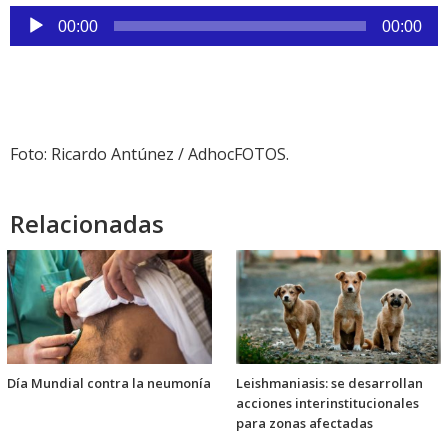
Reproductor
00:00
00:00
de
audio
Foto: Ricardo Antúnez / AdhocFOTOS.
Relacionadas
Día Mundial contra la neumonía
Leishmaniasis: se desarrollan
acciones interinstitucionales
para zonas afectadas