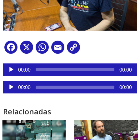
Facebook
X
WhatsApp
Email
Copy
Link
Reproductor
de
00:00
00:00
audio
Reproductor
00:00
00:00
de
audio
Relacionadas