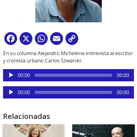
Facebook
X
WhatsApp
Email
Copy
Link
En su columna Alejandro Michelena entrevista al escritor
y cronista urbano Carlos Szwarcer.
Reproductor
00:00
00:00
de
audio
Reproductor
00:00
00:00
de
audio
Relacionadas