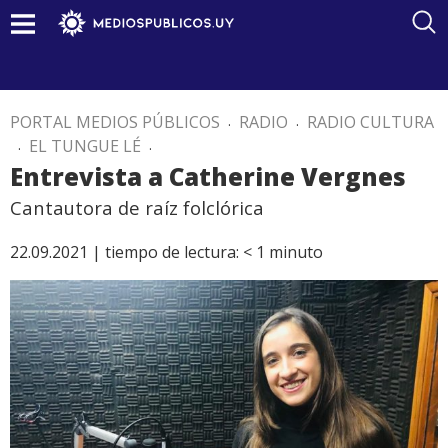
PORTAL MEDIOS PÚBLICOS
.
RADIO
.
RADIO CULTURA
.
EL TUNGUE LÉ
.
Entrevista a Catherine Vergnes
Cantautora de raíz folclórica
22.09.2021 |
tiempo de lectura:
< 1
minuto