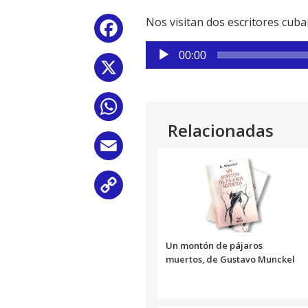
Nos visitan dos escritores cub
Facebook
Reproductor
00:00
de
X
audio
WhatsApp
Relacionadas
Email
Copy
Link
Un montón de pájaros
muertos, de Gustavo Munckel