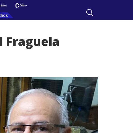
dios
l Fraguela