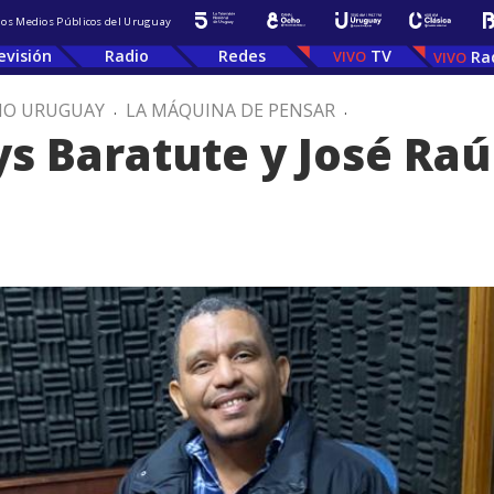
 los Medios Públicos del Uruguay
evisión
Radio
Redes
TV
Ra
IO URUGUAY
.
LA MÁQUINA DE PENSAR
.
ys Baratute y José Raú