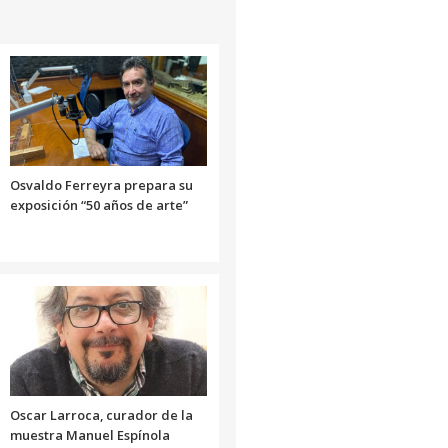
disminuir
aumentar
arriba/abajo
el
o
para
volumen.
disminuir
aumentar
el
o
volumen.
disminuir
el
volumen.
Osvaldo Ferreyra prepara su
exposición “50 años de arte”
Oscar Larroca, curador de la
muestra Manuel Espínola