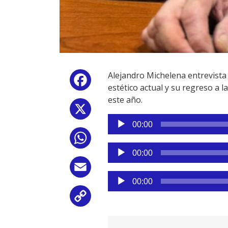
Alejandro Michelena entrevista 
Facebook
estético actual y su regreso a l
este año.
X
Reproductor
00:00
de
WhatsApp
audio
Reproductor
00:00
de
Email
audio
Reproductor
00:00
de
Copy
audio
Link