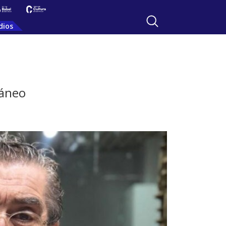
dios
ráneo