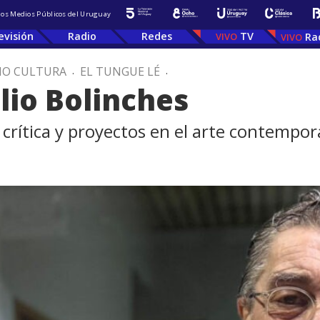
 los Medios Públicos del Uruguay
evisión
Radio
Redes
TV
Ra
IO CULTURA
.
EL TUNGUE LÉ
.
lio Bolinches
a crítica y proyectos en el arte contempo