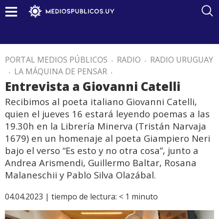
PORTAL MEDIOS PÚBLICOS
.
RADIO
.
RADIO URUGUAY
.
LA MÁQUINA DE PENSAR
.
Entrevista a Giovanni Catelli
Recibimos al poeta italiano Giovanni Catelli,
quien el jueves 16 estará leyendo poemas a las
19.30h en la Librería Minerva (Tristán Narvaja
1679) en un homenaje al poeta Giampiero Neri
bajo el verso “Es esto y no otra cosa”, junto a
Andrea Arismendi, Guillermo Baltar, Rosana
Malaneschii y Pablo Silva Olazábal.
04.04.2023 |
tiempo de lectura:
< 1
minuto