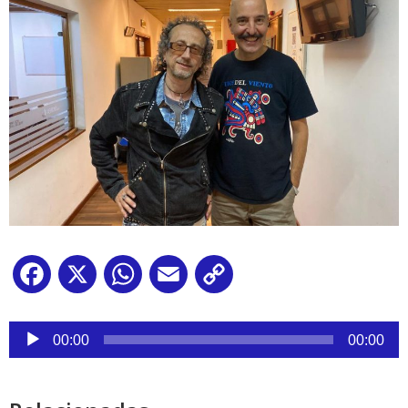
Facebook
X
WhatsApp
Email
Copy
Link
Reproductor
de
00:00
00:00
audio