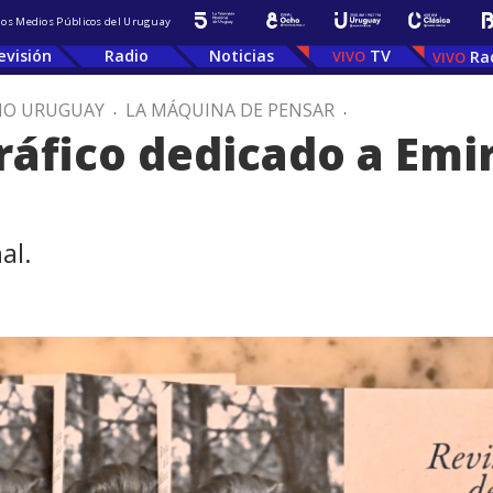
 los Medios Públicos del Uruguay
evisión
Radio
Noticias
TV
Ra
IO URUGUAY
.
LA MÁQUINA DE PENSAR
.
fico dedicado a Emir
al.