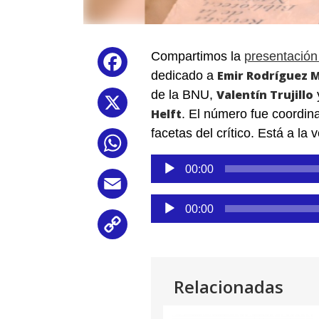
Compartimos la
presentación 
Facebook
Emir Rodríguez 
dedicado a
Valentín Trujillo
de la BNU,
X
Helft
. El número fue coordi
facetas del crítico. Está a la 
WhatsApp
Reproductor
00:00
de
Email
audio
Reproductor
00:00
de
Copy
audio
Link
Relacionadas