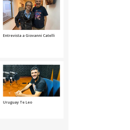
aumentar
el
o
volumen.
disminuir
el
volumen.
Entrevista a Giovanni Catelli
Uruguay Te Leo