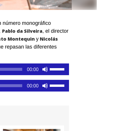
un número monográfico
Pablo da Silveira
,
, el director
sto Montequin
Nicolás
y
e repasan las diferentes
Utiliza
00:00
las
teclas
Utiliza
00:00
de
las
flecha
teclas
arriba/abajo
de
para
flecha
aumentar
arriba/abajo
o
para
disminuir