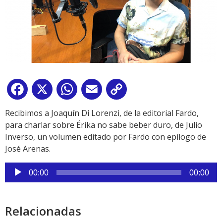
Facebook
X
WhatsApp
Email
Copy
Link
Recibimos a Joaquín Di Lorenzi, de la editorial Fardo,
para charlar sobre Érika no sabe beber duro, de Julio
Inverso, un volumen editado por Fardo con epílogo de
José Arenas.
Reproductor
00:00
00:00
de
audio
Relacionadas