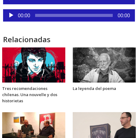
de
audio
Reproductor
00:00
00:00
de
audio
Relacionadas
Tres recomendaciones
La leyenda del poema
chilenas. Una nouvelle y dos
historietas