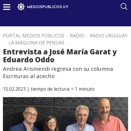
PORTAL MEDIOS PÚBLICOS
.
RADIO
.
RADIO URUGUAY
.
LA MÁQUINA DE PENSAR
.
Entrevista a José María Garat y
Eduardo Oddo
Andrea Arismendi regresa con su columna
Escrituras al acecho
15.02.2023 |
tiempo de lectura:
< 1
minuto