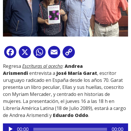
Facebook
X
WhatsApp
Email
Copy
Link
Regresa
Escrituras al acecho
:
Andrea
Arismendi
entrevista a
José María Garat
, escritor
uruguayo radicado en España desde los años 70. Garat
presenta un libro peculiar, Ellas y sus huellas, coescrito
con Myriam Mercader, y centrado en historias de
mujeres. La presentación, el jueves 16 a las 18 h en
Librería América Latina (18 de Julio 2089), estará a cargo
de Andrea Arismendi y
Eduardo Oddo
.
Reproductor
00:00
00:00