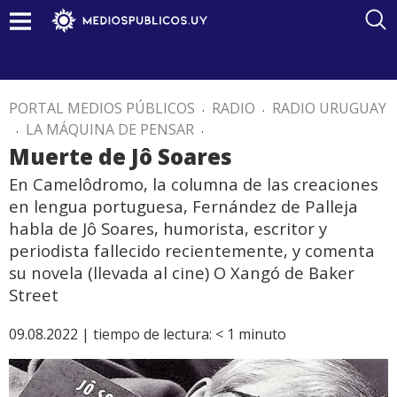
PORTAL MEDIOS PÚBLICOS
.
RADIO
.
RADIO URUGUAY
.
LA MÁQUINA DE PENSAR
.
Muerte de Jô Soares
En Camelôdromo, la columna de las creaciones
en lengua portuguesa, Fernández de Palleja
habla de Jô Soares, humorista, escritor y
periodista fallecido recientemente, y comenta
su novela (llevada al cine) O Xangó de Baker
Street
09.08.2022 |
tiempo de lectura:
< 1
minuto