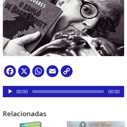
Facebook
X
WhatsApp
Email
Copy
Link
Reproductor
de
00:00
00:00
audio
Relacionadas