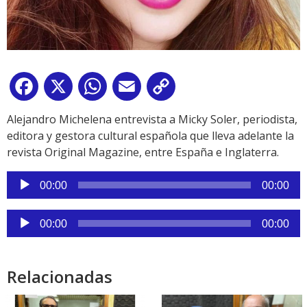
Facebook
X
WhatsApp
Email
Copy
Link
Alejandro Michelena entrevista a Micky Soler, periodista,
editora y gestora cultural española que lleva adelante la
revista Original Magazine, entre España e Inglaterra.
Reproductor
00:00
00:00
de
audio
Reproductor
00:00
00:00
de
audio
Relacionadas