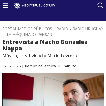
PORTAL MEDIOS PÚBLICOS
.
RADIO
.
RADIO URUGUAY
.
LA MÁQUINA DE PENSAR
.
Entrevista a Nacho González
Nappa
Música, creatividad y Mario Levrero
07.02.2025 |
tiempo de lectura:
< 1
minuto