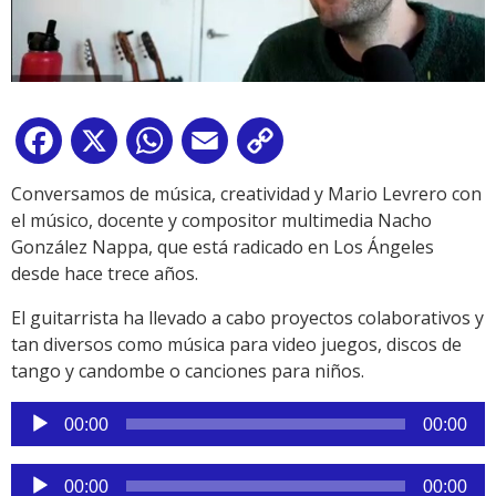
Facebook
X
WhatsApp
Email
Copy
Link
Conversamos de música, creatividad y Mario Levrero con
el músico, docente y compositor multimedia Nacho
González Nappa, que está radicado en Los Ángeles
desde hace trece años.
El guitarrista ha llevado a cabo proyectos colaborativos y
tan diversos como música para video juegos, discos de
tango y candombe o canciones para niños.
Reproductor
00:00
00:00
de
audio
Reproductor
00:00
00:00