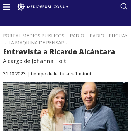
PORTAL MEDIOS PÚBLICOS
.
RADIO
.
RADIO URUGUAY
.
LA MÁQUINA DE PENSAR
.
Entrevista a Ricardo Alcántara
A cargo de Johanna Holt
31.10.2023 |
tiempo de lectura:
< 1
minuto