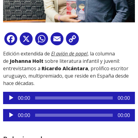
Facebook
X
WhatsApp
Email
Copy
Link
Edición extendida de
El avión de papel
, la columna
de
Johanna Holt
sobre literatura infantil y juvenil:
entrevistamos a
Ricardo Alcántara
, prolífico escritor
uruguayo, multipremiado, que reside en España desde
hace décadas.
Reproductor
00:00
00:00
de
audio
Reproductor
00:00
00:00
de
audio