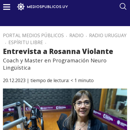
PORTAL MEDIOS PÚBLICOS
.
RADIO
.
RADIO URUGUAY
.
ESPÍRITU LIBRE
.
Entrevista a Rosanna Violante
Coach y Master en Programación Neuro
Lingüística
20.12.2023 |
tiempo de lectura:
< 1
minuto