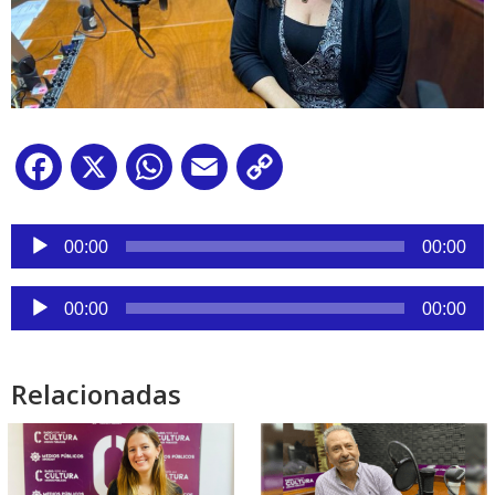
Facebook
X
WhatsApp
Email
Copy
Link
Reproductor
de
00:00
00:00
audio
Reproductor
00:00
00:00
de
audio
Relacionadas