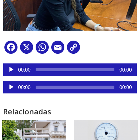
Facebook
X
WhatsApp
Email
Copy
Link
Reproductor
de
00:00
00:00
audio
Reproductor
00:00
00:00
de
audio
Relacionadas