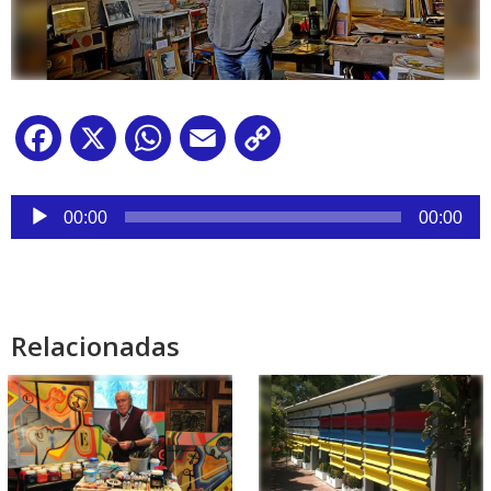
Facebook
X
WhatsApp
Email
Copy
Link
Reproductor
de
00:00
00:00
audio
Relacionadas