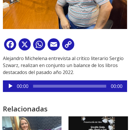
Facebook
X
WhatsApp
Email
Copy
Link
Alejandro Michelena entrevista al crítico literario Sergio
Szwarz, realizan en conjunto un balance de los libros
destacados del pasado año 2022.
Reproductor
00:00
00:00
de
audio
Relacionadas